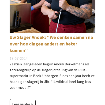
Uw Slager Anouk: "We denken samen na
over hoe dingen anders en beter
kunnen"
18-07-2024
Zestien jaar geleden begon Anouk Berkelmans als
zaterdaghulp op de slagerijafdeling van de Plus-
supermarkt in Beek-Ubbergen. Sinds een jaar heeft ze
haar eigen slagerij in Ulft. “Ik wilde al heel lang iets
voor mezelf.”
Lees verder >