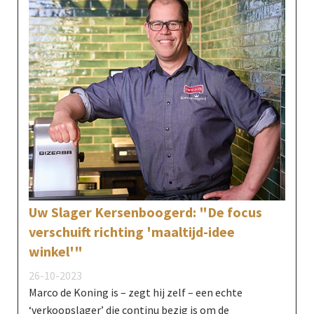
Uw Slager Kersenboogerd: "De focus
verschuift richting 'maaltijd-idee
winkel'"
26-10-2023
Marco de Koning is – zegt hij zelf – een echte
‘verkoopslager’ die continu bezig is om de