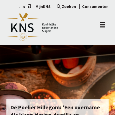
a
MijnKNS
Zoeken
Consumenten
a
a
De Poelier Hillegom: 'Een overname