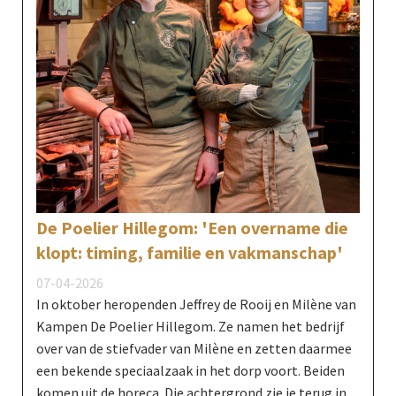
De Poelier Hillegom: 'Een overname die
klopt: timing, familie en vakmanschap'
07-04-2026
In oktober heropenden Jeffrey de Rooij en Milène van
Kampen De Poelier Hillegom. Ze namen het bedrijf
over van de stiefvader van Milène en zetten daarmee
een bekende speciaalzaak in het dorp voort. Beiden
komen uit de horeca. Die achtergrond zie je terug in