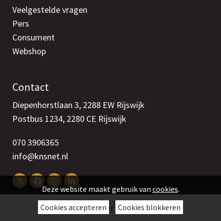
Veelgestelde vragen
Pers
Consument
Webshop
Contact
Diepenhorstlaan 3, 2288 EW Rijswijk
Postbus 1234, 2280 CE Rijswijk
070 3906365
info@knsnet.nl
Deze website maakt gebruik van
cookies
.
Cookies accepteren
Cookies blokkeren
Colofon
>
Disclaimer
>
Cookies
>
Privacy