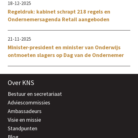
18-12-2025
Regeldruk: kabinet schrapt 218 regels en
Ondernemersagenda Retail aangeboden
21-11-2025
Minister-president en minister van Onderwijs
ontmoeten slagers op Dag van de Ondernemer
Over KNS
Bestuur en secretariaat
Adviescommissies
Ambassadeurs
Visie en missie
Standpunten
Blog