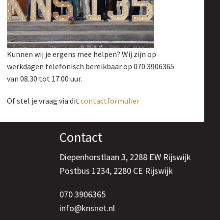
Kunnen wij je ergens mee helpen? Wij zijn op
werkdagen telefonisch bereikbaar op 070 3906365
van 08.30 tot 17.00 uur.
Of stel je vraag via dit
contactformulier
Contact
Diepenhorstlaan 3, 2288 EW Rijswijk
Postbus 1234, 2280 CE Rijswijk
070 3906365
info@knsnet.nl