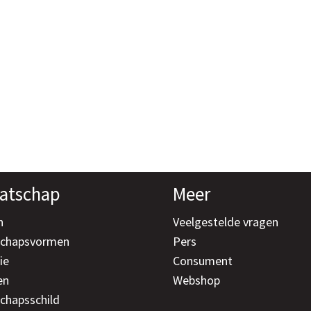
atschap
Meer
n
Veelgestelde vragen
schapsvormen
Pers
ie
Consument
en
Webshop
chapsschild