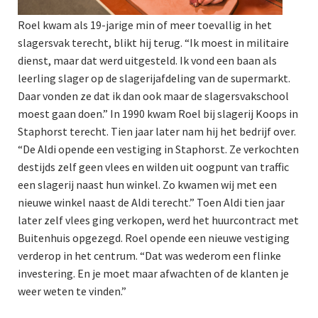
Roel kwam als 19-jarige min of meer toevallig in het
slagersvak terecht, blikt hij terug. “Ik moest in militaire
dienst, maar dat werd uitgesteld. Ik vond een baan als
leerling slager op de slagerijafdeling van de supermarkt.
Daar vonden ze dat ik dan ook maar de slagersvakschool
moest gaan doen.” In 1990 kwam Roel bij slagerij Koops in
Staphorst terecht. Tien jaar later nam hij het bedrijf over.
“De Aldi opende een vestiging in Staphorst. Ze verkochten
destijds zelf geen vlees en wilden uit oogpunt van traffic
een slagerij naast hun winkel. Zo kwamen wij met een
nieuwe winkel naast de Aldi terecht.” Toen Aldi tien jaar
later zelf vlees ging verkopen, werd het huurcontract met
Buitenhuis opgezegd. Roel opende een nieuwe vestiging
verderop in het centrum. “Dat was wederom een flinke
investering. En je moet maar afwachten of de klanten je
weer weten te vinden.”