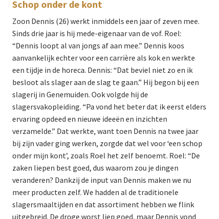
Schop onder de kont
Zoon Dennis (26) werkt inmiddels een jaar of zeven mee.
Sinds drie jaar is hij mede-eigenaar van de vof. Roel:
“Dennis loopt al van jongs af aan mee.” Dennis koos
aanvankelijk echter voor een carrière als kok en werkte
een tijdje in de horeca. Dennis: “Dat beviel niet zo en ik
besloot als slager aan de slag te gaan.” Hij begon bij een
slagerij in Genemuiden. Ook volgde hij de
slagersvakopleiding. “Pa vond het beter dat ik eerst elders
ervaring opdeed en nieuwe ideeën en inzichten
verzamelde.” Dat werkte, want toen Dennis na twee jaar
bij zijn vader ging werken, zorgde dat wel voor ‘een schop
onder mijn kont’, zoals Roel het zelf benoemt. Roel: “De
zaken liepen best goed, dus waarom zou je dingen
veranderen? Dankzij de input van Dennis maken we nu
meer producten zelf. We hadden al de traditionele
slagersmaaltijden en dat assortiment hebben we flink
uitgebreid. De droge worst liep goed, maar Dennis vond