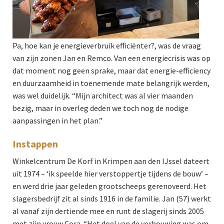
Pa, hoe kan je energieverbruik efficiënter?, was de vraag
van zijn zonen Jan en Remco. Van een energiecrisis was op
dat moment nog geen sprake, maar dat energie-efficiency
en duurzaamheid in toenemende mate belangrijk werden,
was wel duidelijk. “Mijn architect was al vier maanden
bezig, maar in overleg deden we toch nog de nodige
aanpassingen in het plan.”
Instappen
Winkelcentrum De Korf in Krimpen aan den IJssel dateert
uit 1974 – ‘ik speelde hier verstoppertje tijdens de bouw’ –
en werd drie jaar geleden grootscheeps gerenoveerd. Het
slagersbedrijf zit al sinds 1916 in de familie. Jan (57) werkt
al vanaf zijn dertiende mee en runt de slagerij sinds 2005
met zijn vrouw Cora. “Het doel van de verbouwing was om