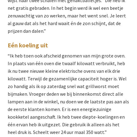
wijst naar twee schalen met gehaktballetjes. “Die heb ik
net gratis gebraden. In het begin werd ik wel een beetje
zenuwachtig van zo werken, maar het went snel. Je leert
al gauw dat als het hard waait én de zon schijnt, dat de
prijzen dan dalen.”
Eén koeling uit
“Ik heb toen ook afscheid genomen van mijn grote oven.
In plaats van één oven die twaalf kilowatt verbruikt, heb
ik nu twee nieuwe kleine elektrische ovens van elk drie
kilowatt. Terwijl de gezamenlijke capaciteit hoger is. Wel
zo handig als ik op zaterdag snel wat grillworst moet
bijmaken. Vroeger deden we bij binnenkomst direct alle
lampen aan in de winkel, nu doen we de laatste pas aan als
de eerste klanten komen. Er is een energiezuinige
kookketel aangeschaft. Ik heb twee diepte-koelingen en
één ervan heb ik uitgezet. Die gebruik ik alleen als het
heel druk is. Scheelt weer 24 uur maal 350 watt.”