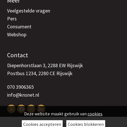
Meer
Veelgestelde vragen
Pers
Consument
Webshop
Contact
Diepenhorstlaan 3, 2288 EW Rijswijk
Postbus 1234, 2280 CE Rijswijk
070 3906365
info@knsnet.nl
Deze website maakt gebruik van
cookies
.
Cookies accepteren
Cookies blokkeren
Colofon
>
Disclaimer
>
Cookies
>
Privacy