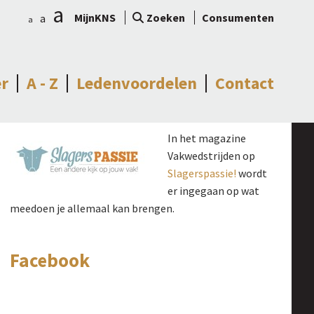
a
MijnKNS
Zoeken
Consumenten
a
a
r
A - Z
Ledenvoordelen
Contact
In het magazine
Vakwedstrijden op
Slagerspassie!
wordt
er ingegaan op wat
meedoen je allemaal kan brengen.
Facebook