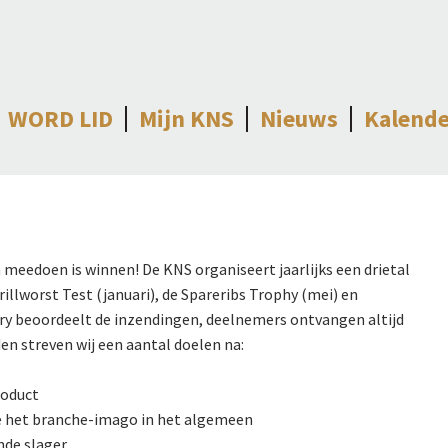
WORD LID
Mijn KNS
Nieuws
Kalende
 meedoen is winnen! De KNS organiseert jaarlijks een drietal
rillworst Test (januari), de Spareribs Trophy (mei) en
ry beoordeelt de inzendingen, deelnemers ontvangen altijd
en streven wij een aantal doelen na:
roduct
e het branche-imago in het algemeen
de slager.