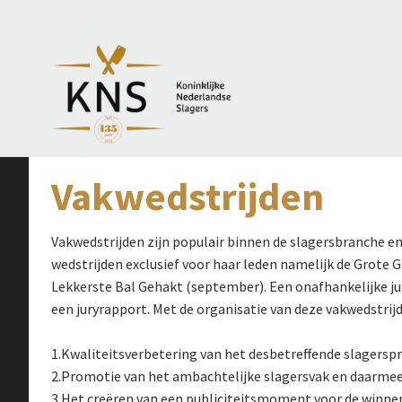
Vakwedstrijden
Vakwedstrijden zijn populair binnen de slagersbranche en
wedstrijden exclusief voor haar leden namelijk de Grote G
Lekkerste Bal Gehakt (september). Een onafhankelijke ju
een juryrapport. Met de organisatie van deze vakwedstrijd
1.Kwaliteitsverbetering van het desbetreffende slagersp
2.Promotie van het ambachtelijke slagersvak en daarme
3.Het creëren van een publiciteitsmoment voor de winnen