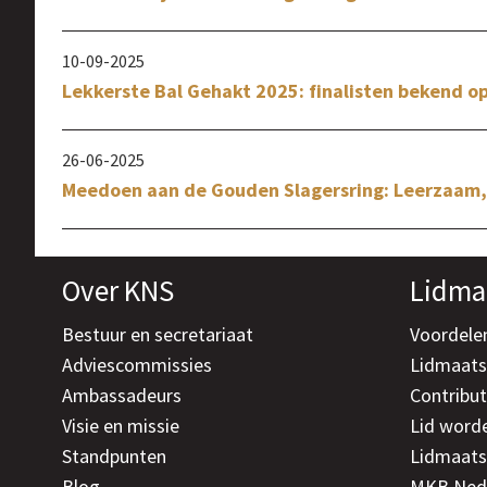
10-09-2025
Lekkerste Bal Gehakt 2025: finalisten bekend 
26-06-2025
Meedoen aan de Gouden Slagersring: Leerzaam, 
Over KNS
Lidma
Bestuur en secretariaat
Voordele
Adviescommissies
Lidmaat
Ambassadeurs
Contribut
Visie en missie
Lid word
Standpunten
Lidmaats
Blog
MKB Ned