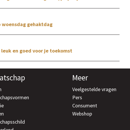
op woensdag gehaktdag
leuk en goed voor je toekomst
atschap
Meer
n
Veelgestelde vragen
schapsvormen
Pers
ie
Consument
en
Webshop
chapsschild
erland