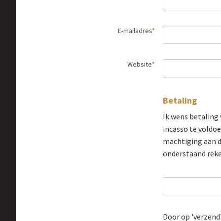
E-mailadres
Website
Betaling
Ik wens betaling 
incasso te voldo
machtiging aan d
onderstaand re
Door op 'verzend'