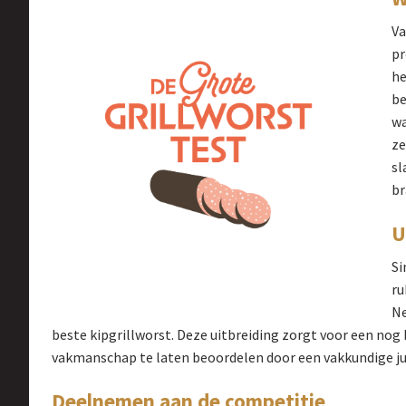
Va
pr
he
be
wa
ze
sl
br
U
Si
ru
Ne
beste kipgrillworst. Deze uitbreiding zorgt voor een nog
vakmanschap te laten beoordelen door een vakkundige ju
Deelnemen aan de competitie