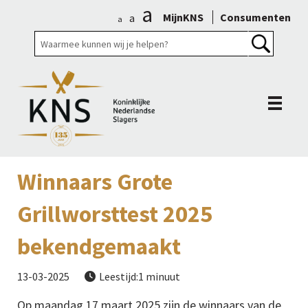
a
MijnKNS
Consumenten
a
a
Winnaars Grote
Grillworsttest 2025
bekendgemaakt
13-03-2025
Leestijd:1 minuut

Op maandag 17 maart 2025 zijn de winnaars van de