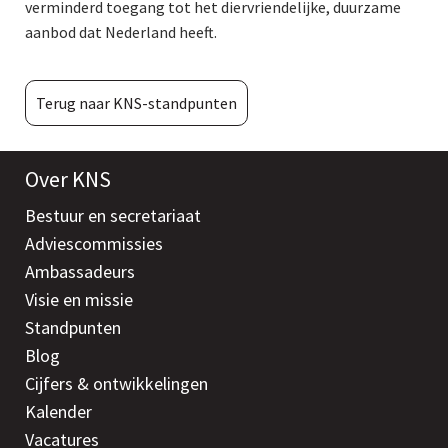
verminderd toegang tot het diervriendelijke, duurzame
aanbod dat Nederland heeft.
Terug naar KNS-standpunten
Over KNS
Bestuur en secretariaat
Adviescommissies
Ambassadeurs
Visie en missie
Standpunten
Blog
Cijfers & ontwikkelingen
Kalender
Vacatures