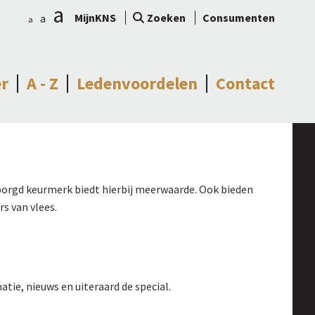
a
MijnKNS
Zoeken
Consumenten
a
a
r
A - Z
Ledenvoordelen
Contact
orgd keurmerk biedt hierbij meerwaarde. Ook bieden
s van vlees.
tie, nieuws en uiteraard de special.