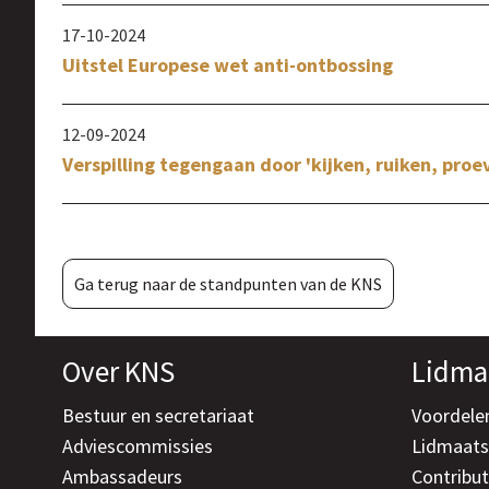
17-10-2024
Uitstel Europese wet anti-ontbossing
12-09-2024
Verspilling tegengaan door 'kijken, ruiken, proe
Ga terug naar de standpunten van de KNS
Over KNS
Lidma
Bestuur en secretariaat
Voordele
Adviescommissies
Lidmaat
Ambassadeurs
Contribut