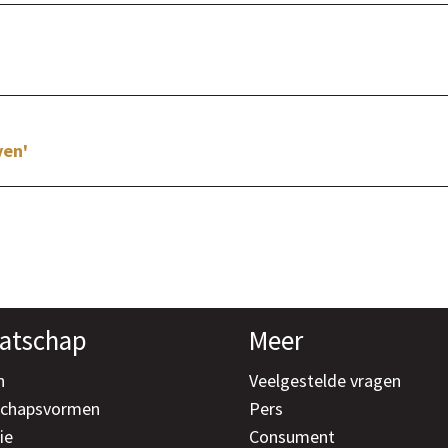
ven'
atschap
Meer
n
Veelgestelde vragen
schapsvormen
Pers
ie
Consument