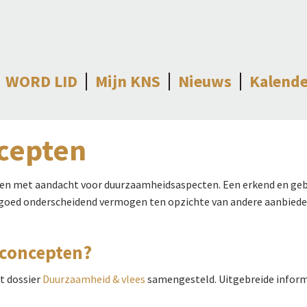
WORD LID
Mijn KNS
Nieuws
Kalende
cepten
en met aandacht voor duurzaamheidsaspecten. Een erkend en geb
 goed onderscheidend vermogen ten opzichte van andere aanbieder
sconcepten?
et dossier
Duurzaamheid & vlees
samengesteld. Uitgebreide informa