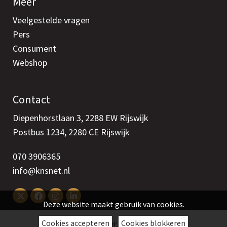
Meer
Veelgestelde vragen
Pers
Consument
Webshop
Contact
Diepenhorstlaan 3, 2288 EW Rijswijk
Postbus 1234, 2280 CE Rijswijk
070 3906365
info@knsnet.nl
Deze website maakt gebruik van
cookies
.
Cookies accepteren
Cookies blokkeren
Colofon
>
Disclaimer
>
Cookies
>
Privacy