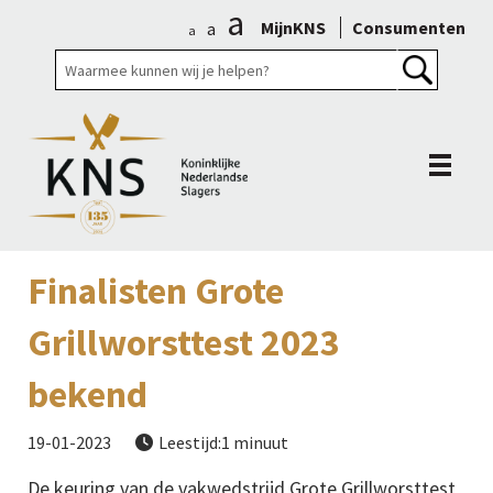
a
MijnKNS
Consumenten
a
a
Finalisten Grote
Grillworsttest 2023
bekend
19-01-2023
Leestijd:1 minuut

De keuring van de vakwedstrijd Grote Grillworsttest