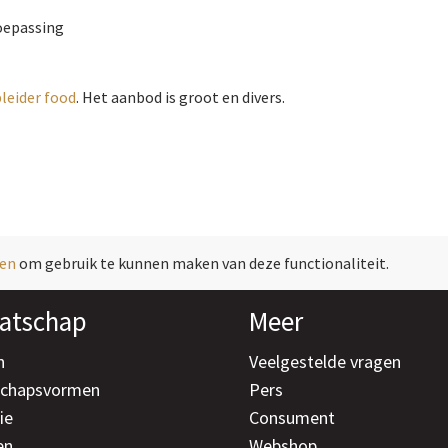
toepassing
leider food
. Het aanbod is groot en divers.
gen
om gebruik te kunnen maken van deze functionaliteit.
atschap
Meer
n
Veelgestelde vragen
schapsvormen
Pers
ie
Consument
en
Webshop