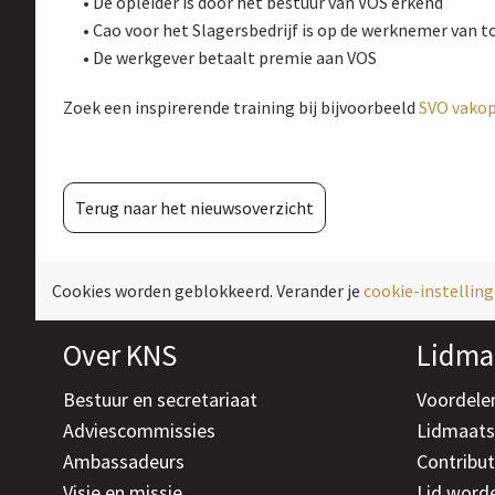
• De opleider is door het bestuur van VOS erkend
• Cao voor het Slagersbedrijf is op de werknemer van 
• De werkgever betaalt premie aan VOS
Zoek een inspirerende training bij bijvoorbeeld
SVO vakop
Terug naar het nieuwsoverzicht
Cookies worden geblokkeerd. Verander je
cookie-instellin
Over KNS
Lidma
Bestuur en secretariaat
Voordele
Adviescommissies
Lidmaat
Ambassadeurs
Contribut
Visie en missie
Lid word