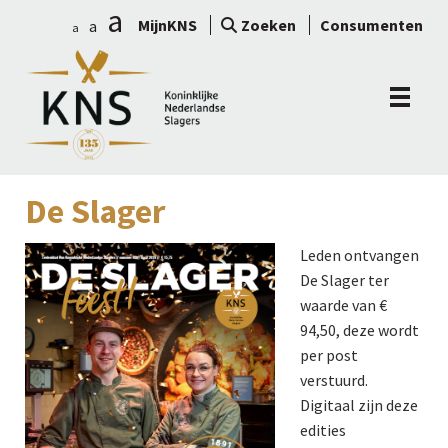
a
MijnKNS
Zoeken
Consumenten
a
a
De Slager
Leden ontvangen
De Slager ter
waarde van €
94,50, deze wordt
per post
verstuurd.
Digitaal zijn deze
edities